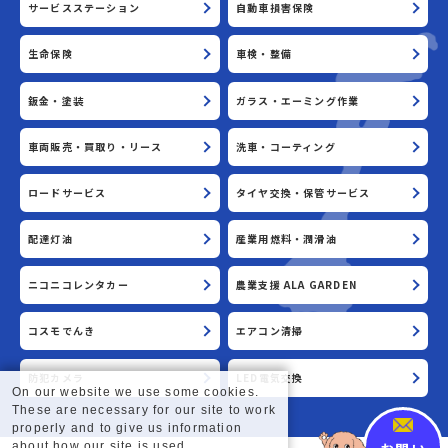
サービスステーション
自動車損害保険
生命保険
車検・整備
鈑金・塗装
ガラス・エーミング作業
車両販売・買取り・リース
洗車・コーティング
ロードサービス
タイヤ交換・保管サービス
配達灯油
産業用燃料・潤滑油
ニコニコレンタカー
農業支援 ALA GARDEN
コスモでんき
エアコン清掃
防犯カメラ
LED電気交換
On our website we use some cookies.
These are necessary for our site to work
properly and to give us information
about how our site is used.